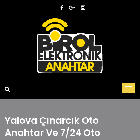
Yalova Çınarcık Oto
Anahtar Ve 7/24 Oto