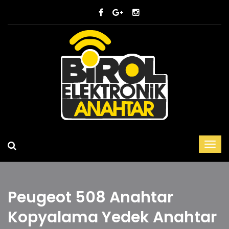
Peugeot 508 Anahtar
Kopyalama Yedek Anahtar