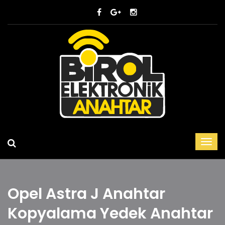
Opel Astra J Anahtar
Kopyalama Yedek Anahtar