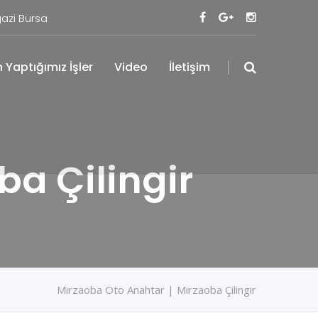
azi Bursa
 Yaptığımız İşler
Video
İletişim
ba Çilingir
Mirzaoba Oto Anahtar | Mirzaoba Çilingir