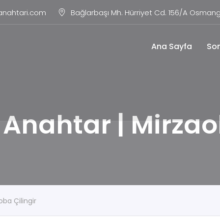
anahtari.com
Bağlarbaşı Mh. Hürriyet Cd. 156/A Osmang
Ana Sayfa
Son
Anahtar | Mirzao
ba Çilingir