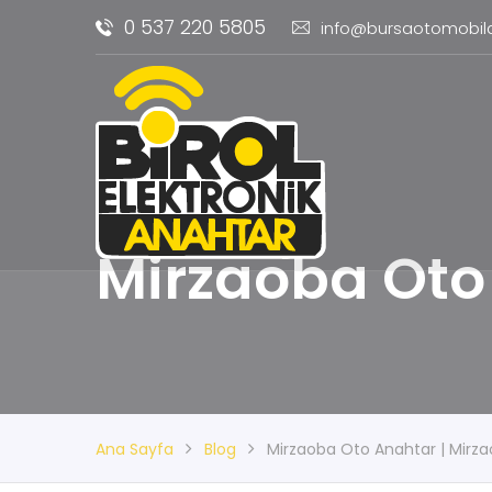
0 537 220 5805
info@bursaotomobil
Mirzaoba Oto 
Ana Sayfa
Blog
Mirzaoba Oto Anahtar | Mirzao