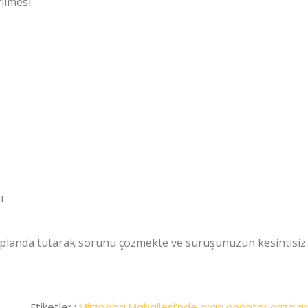
rilmesi
ı
 ön planda tutarak sorunu çözmekte ve sürüşünüzün kesintisiz
Etiketler :
Mirzaoba Mahallesi’nde araç anahtar arızala