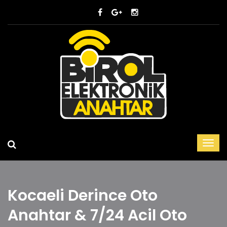
Kocaeli Derince Oto
Anahtar & 7/24 Acil Oto