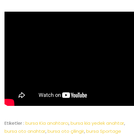
Etiketler :
bursa Kia anahtarcı
,
bursa kia yedek anahtar
,
bursa oto anahtar
,
bursa oto çilingir
,
bursa Sportage