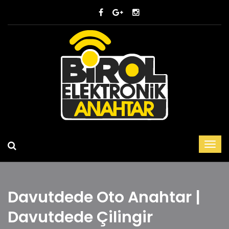
Davutdede Oto Anahtar |
Davutdede Çilingir