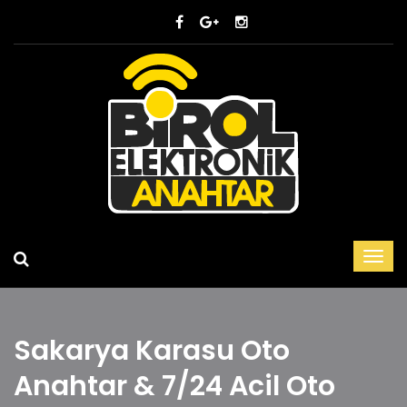
Sakarya Karasu Oto
Anahtar & 7/24 Acil Oto