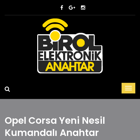
Opel Corsa Yeni Nesil
Kumandalı Anahtar