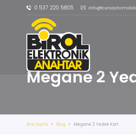
0 537 220 5805
info@bursaotomobil
Megane 2 Yed
Ana Sayfa
Blog
Megane 2 Yedek Kart