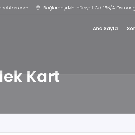
anahtari.com
Bağlarbaşı Mh. Hürriyet Cd. 156/A Osmang
Ana Sayfa
Son
ek Kart