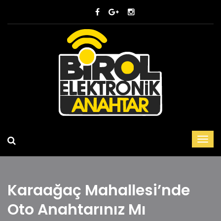
Karaağaç Mahallesi’nde
Oto Anahtarınız Mı