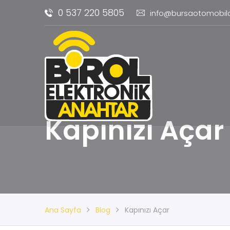
0 537 220 5805
info@bursaotomobil
Kapınızı Açar
Ana Sayfa
Blog
Kapınızı Açar