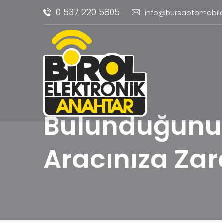
0 537 220 5805
info@bursaotomobil
Bulunduğunuz
Aracınıza Za