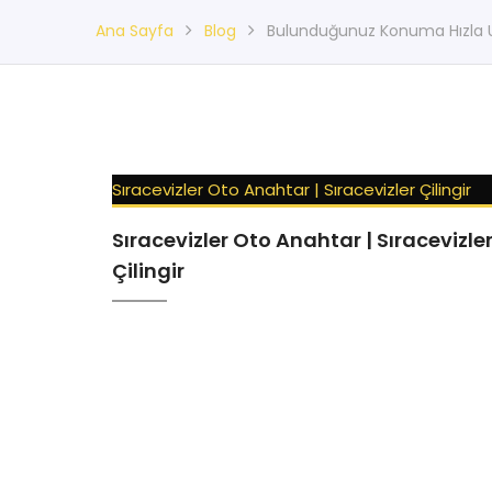
Ana Sayfa
Blog
Bulunduğunuz Konuma Hızla Ul
Sıracevizler Oto Anahtar | Sıracevizler Çilingir
Sıracevizler Oto Anahtar | Sıracevizle
Çilingir