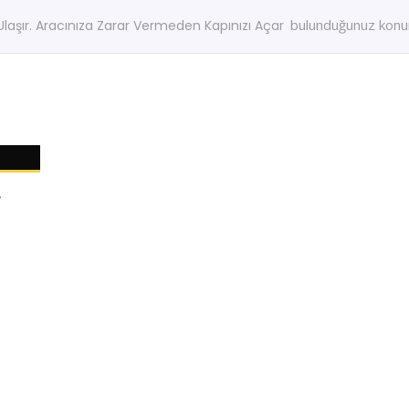
bulunduğunuz konuma
aşır. Aracınıza Zarar Vermeden Kapınızı Açar
r