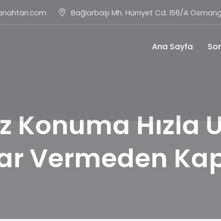
anahtari.com
Bağlarbaşı Mh. Hürriyet Cd. 156/A Osmang
Ana Sayfa
Son
 Konuma Hızla Ul
rar Vermeden Kap