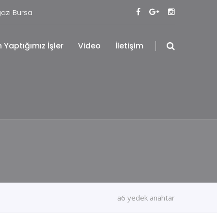
azi Bursa
 Yaptığımız İşler
Video
İletişim
a6 yedek anahtar