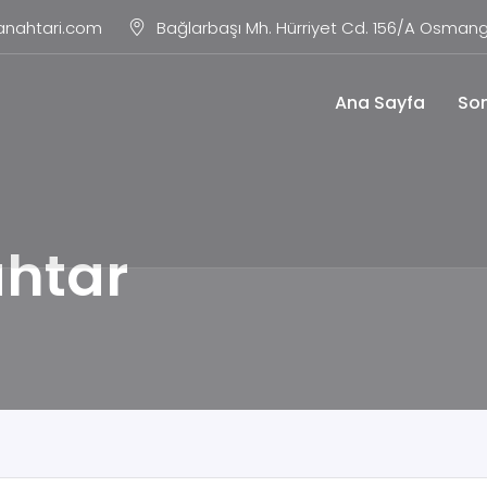
anahtari.com
Bağlarbaşı Mh. Hürriyet Cd. 156/A Osmang
Ana Sayfa
Son
htar