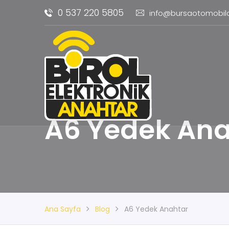
0 537 220 5805
info@bursaotomobil
A6 Yedek Ana
Ana Sayfa
Blog
A6 Yedek Anahtar