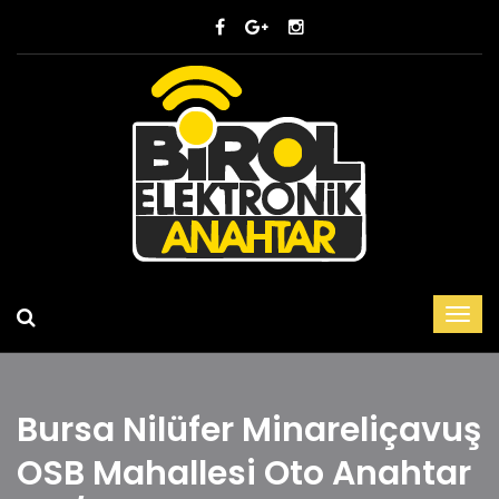
Bursa Nilüfer Minareliçavuş
OSB Mahallesi Oto Anahtar