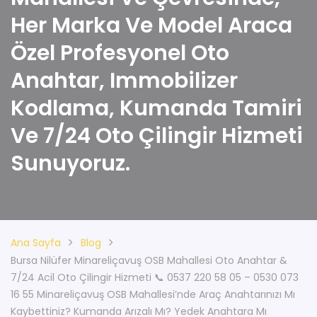
Her Marka Ve Model Araca
Özel Profesyonel Oto
Anahtar, Immobilizer
Kodlama, Kumanda Tamiri
Ve 7/24 Oto Çilingir Hizmeti
Sunuyoruz.
Ana Sayfa
Blog
Bursa Nilüfer Minareliçavuş OSB Mahallesi Oto Anahtar &
7/24 Acil Oto Çilingir Hizmeti 📞 0537 220 58 05 – 0530 073
16 55 Minareliçavuş OSB Mahallesi’nde Araç Anahtarınızı Mı
Kaybettiniz? Kumanda Arızalı Mı? Yedek Anahtara Mı