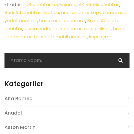
Etiketler :
a4 anahtar kopyalama
,
A4 yedek anahtarı
,
Audi A4 anahtarı fiyatları
,
audi anahtar kopyalama
,
audi
yedek anahtar
,
bursa audi anahtarcı
,
Bursa Audi oto
anahtar
,
bursa audi yedek anahtar
,
bursa çilingir
,
bursa
oto anahtar
,
bursa otomobil anahtar
,
kapı açma
Kategoriler
Alfa Romeo
Anadol
Aston Martin