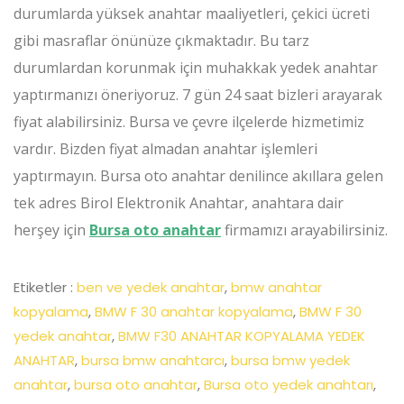
durumlarda yüksek anahtar maaliyetleri, çekici ücreti
gibi masraflar önünüze çıkmaktadır. Bu tarz
durumlardan korunmak için muhakkak yedek anahtar
yaptırmanızı öneriyoruz. 7 gün 24 saat bizleri arayarak
fiyat alabilirsiniz. Bursa ve çevre ilçelerde hizmetimiz
vardır. Bizden fiyat almadan anahtar işlemleri
yaptırmayın. Bursa oto anahtar denilince akıllara gelen
tek adres Birol Elektronik Anahtar, anahtara dair
herşey için
Bursa oto anahtar
firmamızı arayabilirsiniz.
Etiketler :
ben ve yedek anahtar
,
bmw anahtar
kopyalama
,
BMW F 30 anahtar kopyalama
,
BMW F 30
yedek anahtar
,
BMW F30 ANAHTAR KOPYALAMA YEDEK
ANAHTAR
,
bursa bmw anahtarcı
,
bursa bmw yedek
anahtar
,
bursa oto anahtar
,
Bursa oto yedek anahtarı
,